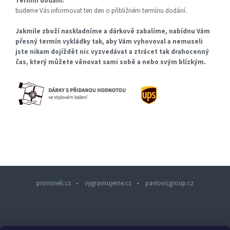
Termín dodání:
budeme Vás informovat ten den o přibližném termínu dodání.
Jakmile zboží naskladníme a dárkově zabalíme, nabídnu Vám
přesný termín vykládky tak, aby Vám vyhovoval a nemuseli
jste nikam dojíždět nic vyzvedávat a ztrácet tak drahocenný
čas, který můžete věnovat sami sobě a nebo svým blízkým.
promineli.cz
vygravirujeme.cz
pavlovicgroup.cz
Z
á
p