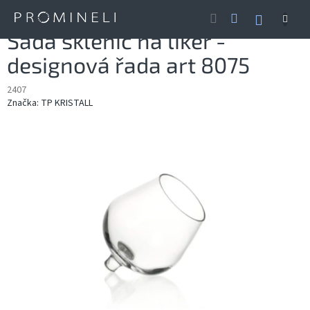
Přejít
NÁKUP
na
obsah
KOŠÍK
Sada sklenic na likér -
designová řada art 8075
2407
Značka:
TP KRISTALL