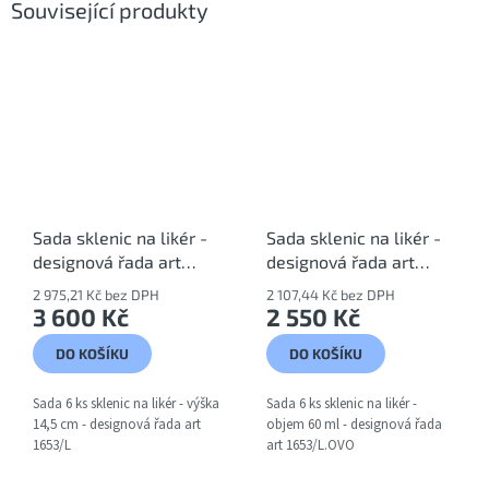
Související produkty
Sada sklenic na likér -
Sada sklenic na likér -
designová řada art
designová řada art
1653/L
1653/L.OVO
2 975,21 Kč bez DPH
2 107,44 Kč bez DPH
3 600 Kč
2 550 Kč
DO KOŠÍKU
DO KOŠÍKU
Sada 6 ks sklenic na likér - výška
Sada 6 ks sklenic na likér -
14,5 cm - designová řada art
objem 60 ml - designová řada
1653/L
art 1653/L.OVO