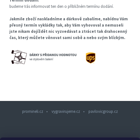
Termín dodání:
budeme Vás informovat ten den o přibližném termínu dodání.
Jakmile zboží naskladníme a dárkově zabalíme, nabídnu Vám
přesný termín vykládky tak, aby Vám vyhovoval a nemuseli
jste nikam dojíždět nic vyzvedávat a ztrácet tak drahocenný
čas, který můžete věnovat sami sobě a nebo svým blízkým.
promineli.cz
vygravirujeme.cz
pavlovicgroup.cz
Z
á
p