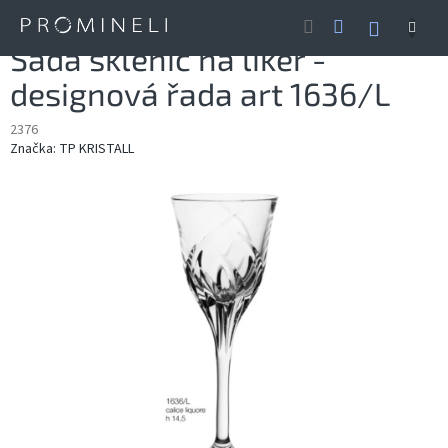
Přejít
NÁKUP
na
obsah
KOŠÍK
Sada sklenic na likér -
designová řada art 1636/L
2376
Značka:
TP KRISTALL