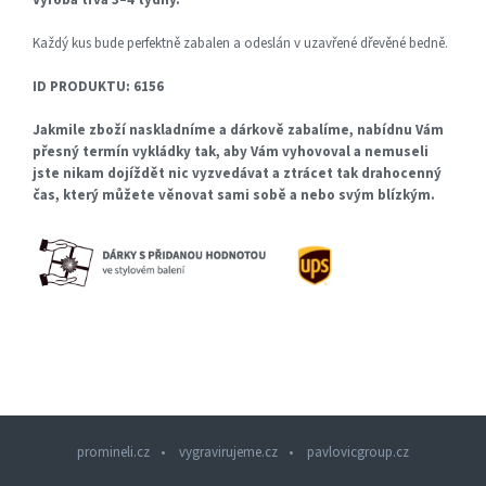
Výroba trvá 3–4 týdny.
Každý kus bude perfektně zabalen a odeslán v uzavřené dřevěné bedně.
ID PRODUKTU: 6156
Jakmile zboží naskladníme a dárkově zabalíme, nabídnu Vám
přesný termín vykládky tak, aby Vám vyhovoval a nemuseli
jste nikam dojíždět nic vyzvedávat a ztrácet tak drahocenný
čas, který můžete věnovat sami sobě a nebo svým blízkým.
promineli.cz
vygravirujeme.cz
pavlovicgroup.cz