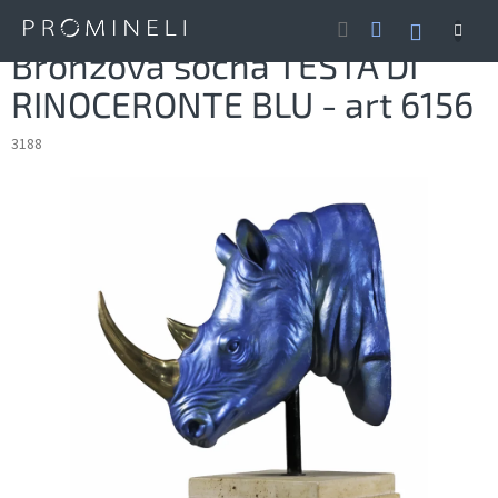
Přejít
NÁKUP
na
obsah
KOŠÍK
Bronzová socha TESTA DI
RINOCERONTE BLU - art 6156
3188