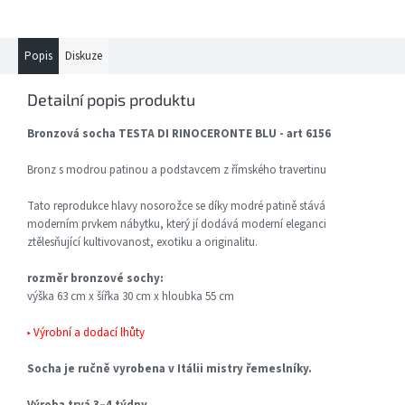
Popis
Diskuze
Detailní popis produktu
Bronzová socha TESTA DI RINOCERONTE BLU - art 6156
Bronz s modrou patinou a podstavcem z římského travertinu
Tato reprodukce hlavy nosorožce se díky modré patině stává
moderním prvkem nábytku, který jí dodává moderní eleganci
ztělesňující kultivovanost, exotiku a originalitu.
rozměr bronzové sochy:
výška 63 cm x šířka 30 cm x hloubka 55 cm
▸ Výrobní a dodací lhůty
Socha je ručně vyrobena v Itálii mistry řemeslníky.