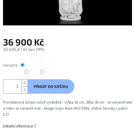
36 900 Kč
30 495,87 Kč bez DPH
Měrná
cena:
Varianta
PŘIDAT DO KOŠÍKU
Porcelánová lampa ručně vyráběná - výška 42 cm, šířka 30 cm - ve variantě lesk
a nebo ve variantě mat - design Gayo Mare SKU/0304, včetně žárovky s paticí
E27
Detailní informace