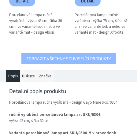
DETAIL
DETAIL
Porcelánová lampa ručně
Porcelánová lampa ručně
vyráběná - výška 45 cm, šířka 36
vyráběná - výška 75 cm, šířka 45
cm - ve variantě lesk a nebo ve
cm - ve variantě lesk a nebo ve
variantě mat - design Abissi
variantě mat - design Afrodite
SKU/4483, včetně žárovky s
SKU/4535, včetně žárovky s
paticí E27
paticí E27
ZOBRAZIT VŠECHNY SOUVISEJÍCÍ PRODUKTY
Popis
Diskuze
Značka
Detailní popis produktu
Porcelánová lampa ručně vyráběná - design Gayo Mare SKU/0304
ručně vyráběná porcelánová lampa art SKU/0304:
výška 42 cm, šířka 30 cm
Varianta porcelánové lampy art SKU/0304-M v provedení: