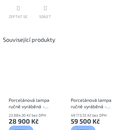
ZEPTAT SE
SDÍLET
Související produkty
Porcelánová lampa
Porcelánová lampa
ručně vyráběná -
ručně vyráběná -
design Abissi
design Afrodite
23 884,30 Kč bez DPH
49 173,55 Kč bez DPH
SKU/4483
SKU/4535
28 900 Kč
59 500 Kč