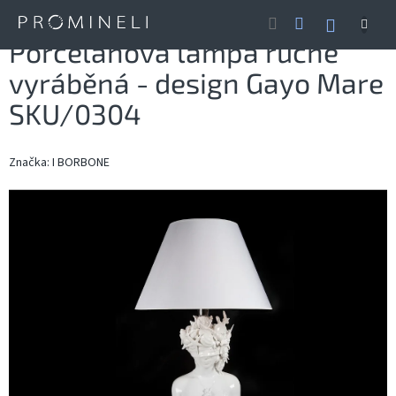
Přejít
NÁKUP
na
obsah
KOŠÍK
Porcelánová lampa ručně
vyráběná - design Gayo Mare
SKU/0304
Značka:
I BORBONE