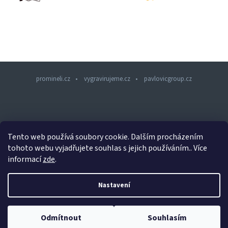
promineli.cz
vygravirujeme.cz
pavlovicgroup.cz
Z
á
p
a
Tento web používá soubory cookie. Dalším procházením
t
tohoto webu vyjadřujete souhlas s jejich používáním.. Více
í
informací
zde
.
Copyright 2026
PROMINELI.CZ
. Všechna práva vyhrazena.
Nastavení
Design šablony vytvořil
Shoptetak.cz
&
Tomáš Hlad
.
Vytvořil Shoptet
Odmítnout
Souhlasím
Díky umělcům a historii se stáváme sběrateli - www.promineli.cz