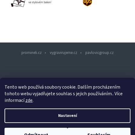
promineli.cz
vygravirujeme.cz
pavlovicgroup.cz
Z
á
p
a
Tento web používá soubory cookie. Dalším procházením
t
tohoto webu vyjadřujete souhlas s jejich používáním.. Více
í
informací
zde
.
Copyright 2026
PROMINELI.CZ
. Všechna práva vyhrazena.
Nastavení
Design šablony vytvořil
Shoptetak.cz
&
Tomáš Hlad
.
Vytvořil Shoptet