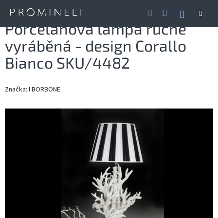
Přejít
NÁKUP
na
obsah
KOŠÍK
Porcelánová lampa ručně
vyráběná - design Corallo
Bianco SKU/4482
Značka:
I BORBONE