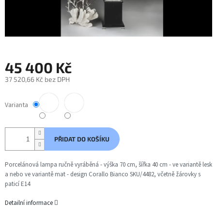
45 400 Kč
37 520,66 Kč bez DPH
Měrná
cena:
Varianta
PŘIDAT DO KOŠÍKU
Porcelánová lampa ručně vyráběná - výška 70 cm, šířka 40 cm
- ve variantě lesk
a nebo ve variantě mat
- design Corallo Bianco SKU/4482, včetně žárovky s
paticí E14
Detailní informace