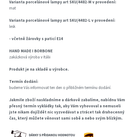
Varianta porcelánové lampy art SKU/4482-M v provedení:
mat
Varianta porcelánové lampy art SKU/4482-L v provedení:
lesk
- včetně žárovky s paticí E14
HAND MADE I BORBONE
zakázková výroba v Itálii
Produkt je na skladě u výrobce.
Termín dodání:
budeme Vás informovat ten den o přibližném termínu dodání.
Jakmile zboží naskladníme a dárkově zabalíme, nabídnu Vám
přesný termín vykládky tak, aby Vám vyhovoval a nemuseli
jste nikam dojíždět nic vyzvedávat a ztrácet tak drahocenný
čas, který můžete věnovat sami sobě a nebo svým blízkým.