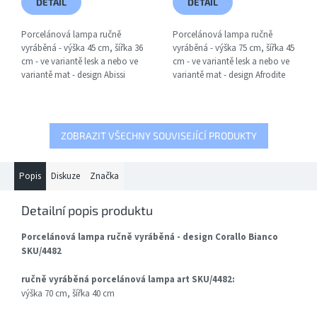
DETAIL
DETAIL
Porcelánová lampa ručně
Porcelánová lampa ručně
vyráběná - výška 45 cm, šířka 36
vyráběná - výška 75 cm, šířka 45
cm - ve variantě lesk a nebo ve
cm - ve variantě lesk a nebo ve
variantě mat - design Abissi
variantě mat - design Afrodite
SKU/4483, včetně žárovky s
SKU/4535, včetně žárovky s
paticí E27
paticí E27
ZOBRAZIT VŠECHNY SOUVISEJÍCÍ PRODUKTY
Popis
Diskuze
Značka
Detailní popis produktu
Porcelánová lampa ručně vyráběná - design Corallo Bianco
SKU/4482
ručně vyráběná porcelánová lampa art SKU/4482:
výška 70 cm, šířka 40 cm