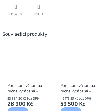
ZEPTAT SE
SDÍLET
Související produkty
Porcelánová lampa
Porcelánová lampa
ručně vyráběná -
ručně vyráběná -
design Abissi
design Afrodite
23 884,30 Kč bez DPH
49 173,55 Kč bez DPH
SKU/4483
SKU/4535
28 900 Kč
59 500 Kč