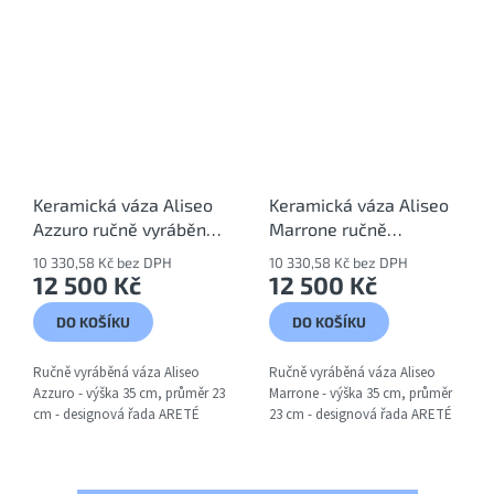
Keramická váza Aliseo
Keramická váza Aliseo
Azzuro ručně vyráběná
Marrone ručně
- designová řada ARETÉ
vyráběná - designová
10 330,58 Kč bez DPH
10 330,58 Kč bez DPH
řada ARETÉ
12 500 Kč
12 500 Kč
DO KOŠÍKU
DO KOŠÍKU
Ručně vyráběná váza Aliseo
Ručně vyráběná váza Aliseo
Azzuro - výška 35 cm, průměr 23
Marrone - výška 35 cm, průměr
cm - designová řada ARETÉ
23 cm - designová řada ARETÉ