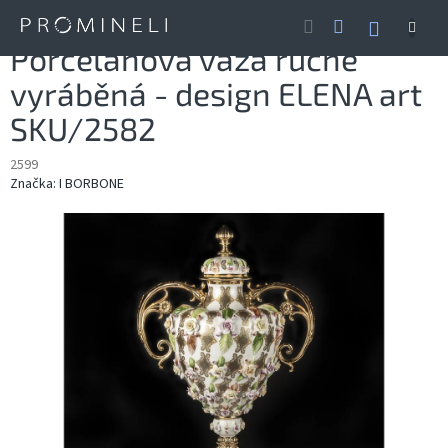
Přejít
NÁKUP
na
obsah
KOŠÍK
Porcelánová váza ručně
vyráběná - design ELENA art
SKU/2582
2599
Značka:
I BORBONE