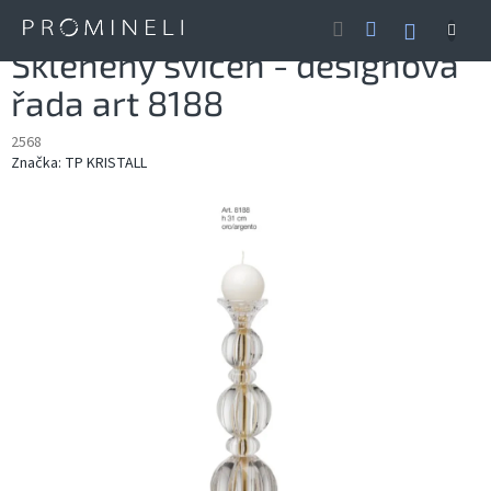
Přejít
NÁKUP
na
obsah
KOŠÍK
Skleněný svícen - designová
řada art 8188
2568
Značka:
TP KRISTALL