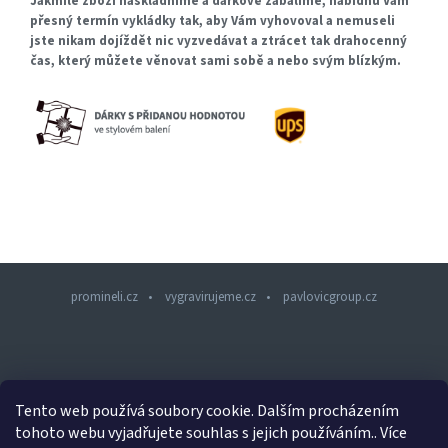
Jakmile zboží naskladníme a dárkově zabalíme, nabídnu Vám
přesný termín vykládky tak, aby Vám vyhovoval a nemuseli
jste nikam dojíždět nic vyzvedávat a ztrácet tak drahocenný
čas, který můžete věnovat sami sobě a nebo svým blízkým.
promineli.cz
vygravirujeme.cz
pavlovicgroup.cz
Z
á
p
a
Tento web používá soubory cookie. Dalším procházením
t
tohoto webu vyjadřujete souhlas s jejich používáním.. Více