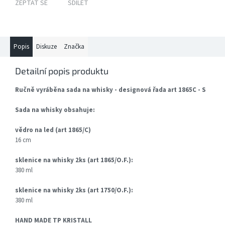
ZEPTAT SE
SDÍLET
Popis
Diskuze
Značka
Detailní popis produktu
Ručně vyráběna sada na whisky - designová řada art 1865C - S
Sada na whisky obsahuje:
vědro na led (art 1865/C)
16 cm
sklenice na whisky 2ks (art 1865/O.F.):
380 ml
sklenice na whisky 2ks (art 1750/O.F.):
380 ml
HAND MADE TP KRISTALL