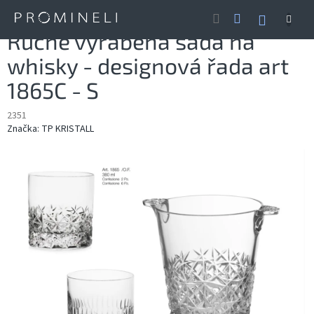
Přejít
NÁKUP
na
obsah
KOŠÍK
Ručně vyráběna sada na
whisky - designová řada art
1865C - S
2351
Značka:
TP KRISTALL