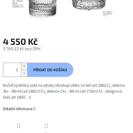
4 550 Kč
3 760,33 Kč bez DPH
Měrná
cena:
PŘIDAT DO KOŠÍKU
Ručně vyráběna sada na whisky obsahuje vědro na led (art 1865/C), sklenice
2ks - 380 ml (art 1865/O.F.), sklenice 2 ks - 380 ml (art 1750/O.F.) - designová
řada art 1865C - S
Detailní informace