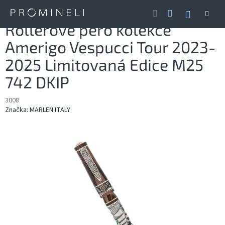
Přejít
NÁKUP
na
obsah
KOŠÍK
Rollerové pero kolekce
Amerigo Vespucci Tour 2023-
2025 Limitovaná Edice M25
742 DKIP
3008
Značka:
MARLEN ITALY