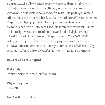
dobrodružství. Stříbrný pásek kolem víčka je zdoben jemně rytými
mořskými vlnami a motto lodi „Ne ten, kdo začíná, ale ten, kdo
vytrvává“ je hrdě vystaveno ve vysokém reliéfu. Na peru vyniká malá
stříbrná mašle, elegantní a hrdá. Spona, reprodukce přídě lodi Amerigo
Vespucci, zachycuje podstatu lodi a její ornamenty evokují historii a
eleganci plachetnice. Tělo pera zdobí elegantní stříbrný pásek. Silueta
lodi Amerigo Vespucci a ručně smaltovaná italská vlajka evokují
národní hrdost. Slova „Amerigo Vespucci World Tour 2023-2025“
oslavují tento počin. Žilkovitá hnědá pryskyřičná špička a hlavice
dodávají střele nádech tepla a noblesy, zatímco dva dřevěné kroužky
obepínají stříbrný pásek a vytvářejí harmonii materiálů a významů.
Rollerové pero s náplní.
Materiály:
italská pryskyřice, dřevo, stříbro, bronz
Zbývající počet:
931 kusů
Součástí produktu: