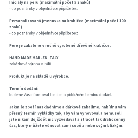
Iniciály na peru (maximální počet 5 znaků)
- do poznámky v objednávce připište text
Personalizovaná jmenovka na krabičce (maximální počet 100
znaků)
- do poznámky v objednávce připište text
Pero je zabaleno v ručně vyrobené
dřevěné krabičce.
HAND MADE MARLEN ITALY
zakázková výroba v Itálii
Produkt je na skladě u výrobce.
Termín dodání:
budeme Vás informovat ten den o přibližném termínu dodání.
Jakmile zboží naskladníme a dárkově zabalíme, nabídnu Vám
přesný termín vykládky tak, aby Vám vyhovoval a nemuseli
jste nikam dojíždět nic vyzvedávat a ztrácet tak drahocenný
čas, který můžete věnovat sami sobě a nebo svým blízkým.