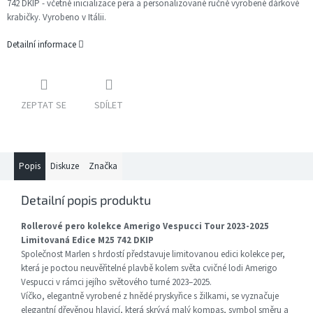
742 DKIP - včetně inicializace pera a personalizované ručně vyrobené dárkové
krabičky. Vyrobeno v Itálii.
Detailní informace
ZEPTAT SE
SDÍLET
Popis
Diskuze
Značka
Detailní popis produktu
Rollerové pero kolekce Amerigo Vespucci Tour 2023-2025
Limitovaná Edice M25 742 DKIP
Společnost Marlen s hrdostí představuje limitovanou edici kolekce per,
která je poctou neuvěřitelné plavbě kolem světa cvičné lodi Amerigo
Vespucci v rámci jejího světového turné 2023–2025.
Víčko, elegantně vyrobené z hnědé pryskyřice s žilkami, se vyznačuje
elegantní dřevěnou hlavicí, která skrývá malý kompas, symbol směru a