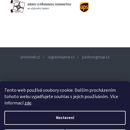
promineli.cz
vygravirujeme.cz
pavlovicgroup.cz
Z
á
p
a
Tento web používá soubory cookie. Dalším procházením
t
tohoto webu vyjadřujete souhlas s jejich používáním.. Více
í
informací
zde
.
Copyright 2026
PROMINELI.CZ
. Všechna práva vyhrazena.
Nastavení
Design šablony vytvořil
Shoptetak.cz
&
Tomáš Hlad
.