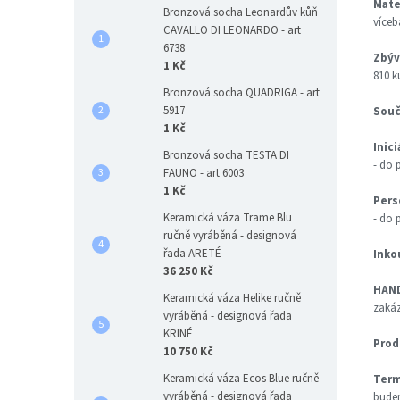
Mate
Bronzová socha Leonardův kůň
víceb
CAVALLO DI LEONARDO - art
6738
Zbýv
1 Kč
810 k
Bronzová socha QUADRIGA - art
5917
Souč
1 Kč
Inic
Bronzová socha TESTA DI
- do 
FAUNO - art 6003
1 Kč
Pers
Keramická váza Trame Blu
- do 
ručně vyráběná - designová
řada ARETÉ
Inko
36 250 Kč
HAND
Keramická váza Helike ručně
zakáz
vyráběná - designová řada
KRINÉ
Prod
10 750 Kč
Keramická váza Ecos Blue ručně
Term
vyráběná - designová řada
budem