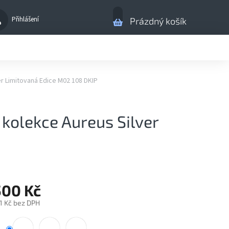
Nákupní
Přihlášení
Prázdný košík
košík
r Limitovaná Edice M02 108 DKIP
kolekce Aureus Silver
500 Kč
1 Kč bez DPH