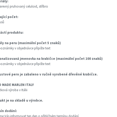
riály:
arevný pruhovaný celuloid, stříbro
ající počet:
usů
ástí produktu:
iály na peru (maximální počet 5 znaků)
poznámky v objednávce připište text
onalizovaná jmenovka na krabičce (maximální počet 100 znaků)
poznámky v objednávce připište text
ustové pero je zabaleno v ručně vyrobené
dřevěné krabičce.
 MADE MARLEN ITALY
ková výroba v Itálii
ukt je na skladě u výrobce.
ín dodání:
e Vás informovat ten den o přibližném termínu dodání.