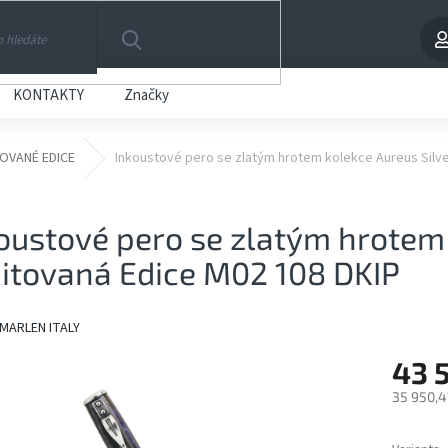
HLEDAT
KONTAKTY
Značky
TOVANÉ EDICE
Inkoustové pero se zlatým hrotem kolekce Aureus Silve
oustové pero se zlatým hrotem 
itovaná Edice M02 108 DKIP
MARLEN ITALY
43 
35 950,4
Měrná
cena: