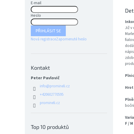
E-mail
Det
Heslo
Inko
Již v
PŘIHLÁSIT SE
Marle
Nová registrace
Zapomenuté heslo
fialo
dodáv
nápis
zdobe
produ
Kontakt
Plni
Peter Pavlovič
info
@
promineli.cz
Hrot
+420602770595
Plně
promineli.cz
boční
Vari
F / M 
Top 10 produktů