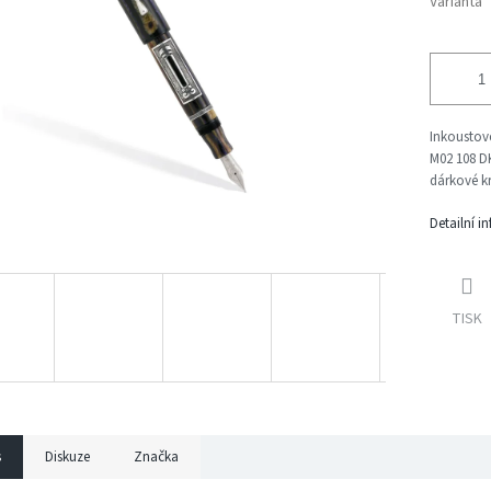
Varianta
Inkoustové
M02 108 DK
dárkové kr
Detailní i
TISK
s
Diskuze
Značka