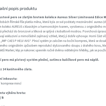
ailní popis produktu
ustové pero se zlatým hrotem kolekce Aureus Silver Limitovaná Edice M
 dobách Římské říše platila měna, která byla ze své podstaty mezinárodní: aureus (d
n kolekci AUREUS s klasickým a harmonickým tvarem, vyrobenou z originálního
vá přechází do bronzové a lilková se splývá s kobaltově modrou. Povrchová úprava 
ají exkluzivní a mimořádně zajímavý vzhled, který jí dobře vyhovuje. Horní část ví
 „IMP CAES P HELV AVG“. Plnicí systém je založen na boční kompresi, která se do
ného originálním způsobem reprodukcí stylizovaného sloupu z drahého kovu, kter
ktů Marlen; klip je nakonec upevněn ručně dvěma viditelnými hřebíky, jak se použív
cí pero má pístový systém plnění, zatímco kuličkové pero má náplň.
 z 14 karátového zlata.
ní inkoustu:
 komprese mincí
anta výběru hrotu:
/ B