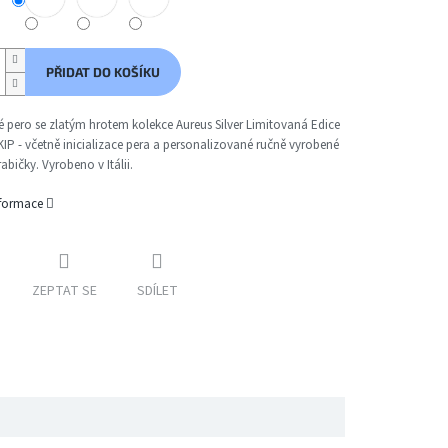
PŘIDAT DO KOŠÍKU
 pero se zlatým hrotem kolekce Aureus Silver Limitovaná Edice
IP - včetně inicializace pera a personalizované ručně vyrobené
abičky. Vyrobeno v Itálii.
nformace
ZEPTAT SE
SDÍLET