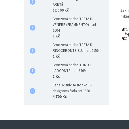
ARETÉ
12 500 Kč
Jakm
nika
Bronzová socha TESTA DI
VENERE (FRAMMENTO) - art
6004
1 Kč
Bronzová socha TESTA DI
RINOCERONTE BLU - art 6156
1 Kč
Bronzová socha TORSO
LAOCONTE - art 6769
1 Kč
Sada sklenic se stopkou -
designová řada art 1838
4 700 Kč