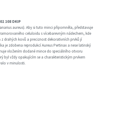
02 108 DKIP
anarius aureus). Aby si tuto minci připomněla, představuje
 mramorovaného celuloidu s vícebarevným nádechem, kde
z drahých kovů a preciznost dekorativních prvků jí
čka je zdobena reprodukcí Aureus Pertinax a nese latinský
sahuje vložením dodané mince do speciálního otvoru
ý byl vždy opakujícím se a charakteristickým prvkem
alo v minulosti.