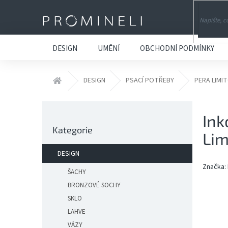
Přejít
na
obsah
DESIGN
UMĚNÍ
OBCHODNÍ PODMÍNKY
Domů
DESIGN
PSACÍ POTŘEBY
PERA LIMI
P
Ink
o
Přeskočit
s
Kategorie
kategorie
Lim
t
r
DESIGN
a
Značka:
n
ŠACHY
n
BRONZOVÉ SOCHY
í
SKLO
p
LAHVE
a
VÁZY