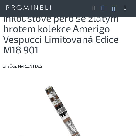
Přejít
NÁKUP
na
obsah
KOŠÍK
Inkoustové pero se zlatým
hrotem kolekce Amerigo
Vespucci Limitovaná Edice
M18 901
Značka:
MARLEN ITALY