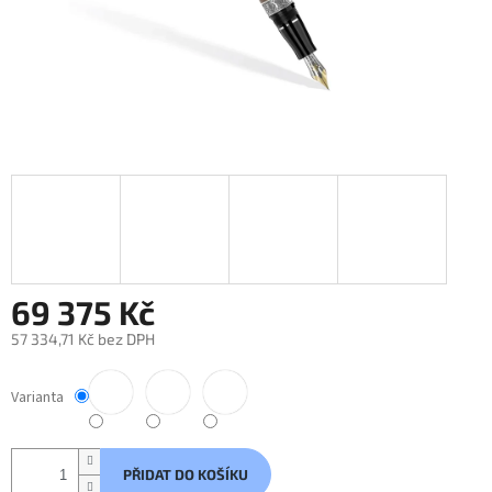
69 375 Kč
57 334,71 Kč bez DPH
Měrná
cena:
Varianta
PŘIDAT DO KOŠÍKU