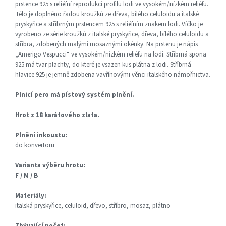
prstence 925 s reliéfní reprodukcí profilu lodi ve vysokém/nízkém reliéfu.
Tělo je doplněno řadou kroužků ze dřeva, bílého celuloidu a italské
pryskyřice a stříbrným prstencem 925 s reliéfním znakem lodi. Víčko je
vyrobeno ze série kroužků z italské pryskyřice, dřeva, bílého celuloidu a
stříbra, zdobených malými mosaznými okénky. Na prstenu je nápis
„Amerigo Vespucci“ ve vysokém/nízkém reliéfu na lodi. Stříbrná spona
925 má tvar plachty, do které je vsazen kus plátna z lodi. Stříbrná
hlavice 925 je jemně zdobena vavřínovými věnci italského námořnictva.
Plnicí pero má pístový systém plnění.
Hrot z 18 karátového zlata.
Plnění inkoustu:
do konvertoru
Varianta výběru hrotu:
F / M / B
Materiály:
italská pryskyřice, celuloid, dřevo, stříbro, mosaz, plátno