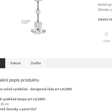
Ručně vyr
žárovky s 
Detailní i
TISK
s
Diskuze
Značka
ailní popis produktu
a ručně vyráběná - designová řada art LU/2055
ě vyráběná lampa art LU/2055:
 65 cm
etně žárovky s paticí E27