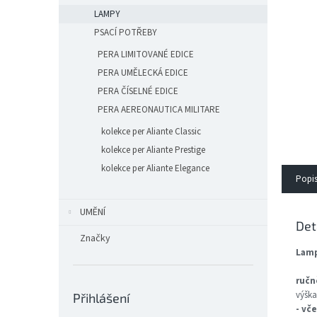
n
LAMPY
e
l
PSACÍ POTŘEBY
PERA LIMITOVANÉ EDICE
PERA UMĚLECKÁ EDICE
PERA ČÍSELNÉ EDICE
PERA AEREONAUTICA MILITARE
kolekce per Aliante Classic
kolekce per Aliante Prestige
kolekce per Aliante Elegance
Popi
UMĚNÍ
Det
Značky
Lamp
ručn
výška
Přihlášení
- vč