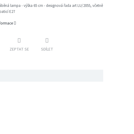
áběná lampa - výška 65 cm - designová řada art LU/2055,
včetně
paticí E27
nformace
ZEPTAT SE
SDÍLET