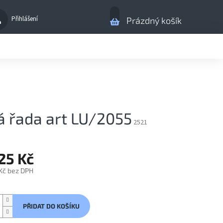
Nákupní
Přihlášení
Prázdný košík
košík
á řada art LU/2055
2521
25 Kč
 Kč bez DPH
PŘIDAT DO KOŠÍKU