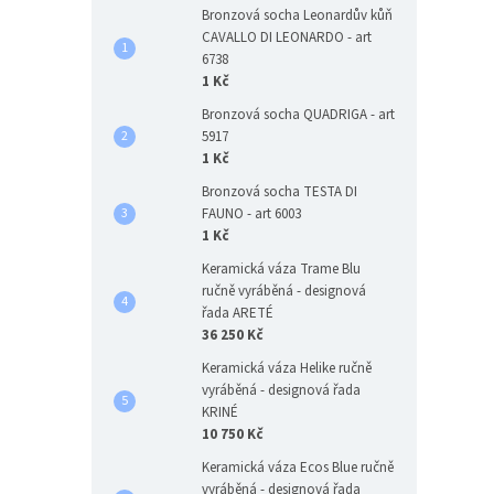
Bronzová socha Leonardův kůň
CAVALLO DI LEONARDO - art
6738
1 Kč
Bronzová socha QUADRIGA - art
5917
1 Kč
Bronzová socha TESTA DI
FAUNO - art 6003
1 Kč
Keramická váza Trame Blu
ručně vyráběná - designová
řada ARETÉ
36 250 Kč
Keramická váza Helike ručně
vyráběná - designová řada
KRINÉ
10 750 Kč
Keramická váza Ecos Blue ručně
vyráběná - designová řada