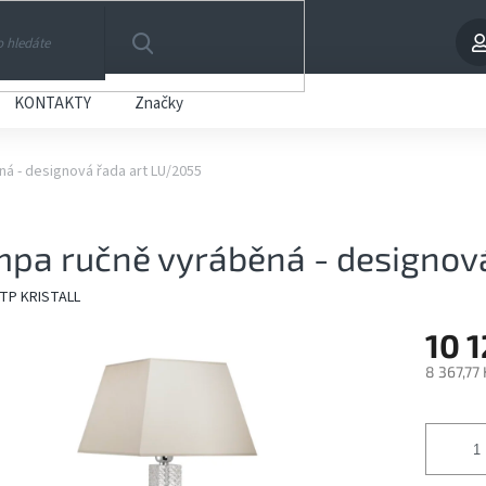
HLEDAT
KONTAKTY
Značky
á - designová řada art LU/2055
pa ručně vyráběná - designov
TP KRISTALL
10 1
8 367,77
Měrná
cena: