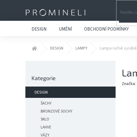
Přejít
na
obsah
DESIGN
UMĚNÍ
OBCHODNÍ PODMÍNKY
Domů
DESIGN
LAMPY
Lampa ručně vyráběn
P
Lam
o
Přeskočit
s
Kategorie
kategorie
t
Značka:
r
DESIGN
a
n
ŠACHY
n
BRONZOVÉ SOCHY
í
SKLO
p
LAHVE
a
VÁZY