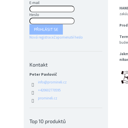
E-mail
HAND
zakáz
Heslo
Prod
PŘIHLÁSIT SE
Term
Nová registrace
Zapomenuté heslo
budem
Jakm
nika
Kontakt
Peter Pavlovič
info
@
promineli.cz
+420602770595
promineli.cz
Top 10 produktů