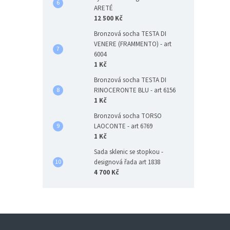
ARETÉ
12 500 Kč
Bronzová socha TESTA DI
VENERE (FRAMMENTO) - art
6004
1 Kč
Bronzová socha TESTA DI
RINOCERONTE BLU - art 6156
1 Kč
Bronzová socha TORSO
LAOCONTE - art 6769
1 Kč
Sada sklenic se stopkou -
designová řada art 1838
4 700 Kč