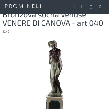
Přejít
NÁKUP
na
obsah
KOŠÍK
Bronzová socha Venuše
VENERE DI CANOVA - art 040
3146