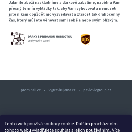
Jakmile zboží naskladníme a dárkově zabalíme, nabídnu Vám
přesný termín vykládky tak, aby Vám vyhovoval a nemuseli
jste nikam dojíždět nic vyzvedávat a ztrácet tak drahocenný
čas, který můžete věnovat sami sobě a nebo svým blízkým.
promineli.cz
vygravirujeme.cz
pavlovicgroup.cz
Z
á
p
a
Tento web používá soubory cookie. Dalším procházením
t
tohoto webu vyjadřujete souhlas s jejich používáním.. Více