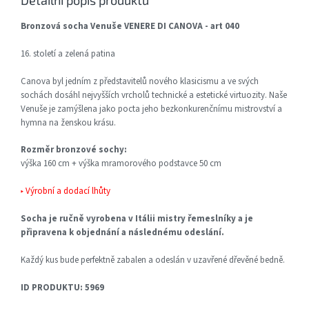
Detailní popis produktu
Bronzová socha Venuše VENERE DI CANOVA - art 040
16. století a zelená patina
Canova byl jedním z představitelů nového klasicismu a ve svých
sochách dosáhl nejvyšších vrcholů technické a estetické virtuozity. Naše
Venuše je zamýšlena jako pocta jeho bezkonkurenčnímu mistrovství a
hymna na ženskou krásu.
Rozměr bronzové sochy:
výška 160 cm + výška mramorového podstavce 50 cm
▸ Výrobní a dodací lhůty
Socha je ručně vyrobena v Itálii mistry řemeslníky a je
připravena k objednání a následnému odeslání.
Každý kus bude perfektně zabalen a odeslán v uzavřené dřevěné bedně.
ID PRODUKTU: 5969