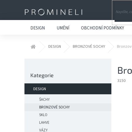
Přejít
na
obsah
DESIGN
UMĚNÍ
OBCHODNÍ PODMÍNKY
Domů
DESIGN
BRONZOVÉ SOCHY
Bronzov
P
Br
o
Přeskočit
s
Kategorie
kategorie
t
3150
r
DESIGN
a
n
ŠACHY
n
BRONZOVÉ SOCHY
í
SKLO
p
LAHVE
a
VÁZY