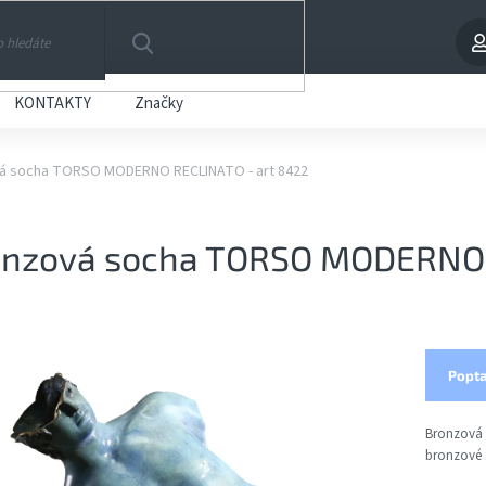
HLEDAT
KONTAKTY
Značky
á socha TORSO MODERNO RECLINATO - art 8422
onzová socha TORSO MODERNO 
Popta
Bronzová
bronzové s