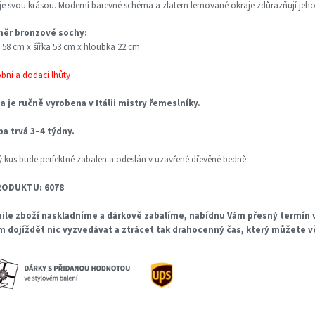
je svou krásou. Moderní barevné schéma a zlatem lemované okraje zdůrazňují jeho 
ěr bronzové sochy:
 58 cm x šířka 53 cm x hloubka 22 cm
obní a dodací lhůty
a je ručně vyrobena v Itálii mistry řemeslníky.
ba trvá 3–4 týdny.
 kus bude perfektně zabalen a odeslán v uzavřené dřevěné bedně.
RODUKTU: 6078
ile zboží naskladníme a dárkově zabalíme, nabídnu Vám přesný termín v
m dojíždět nic vyzvedávat a ztrácet tak drahocenný čas, který můžete 