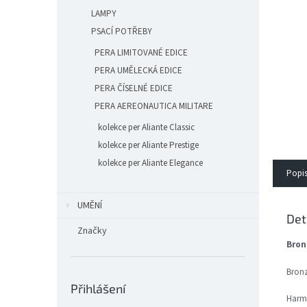
n
LAMPY
e
l
PSACÍ POTŘEBY
PERA LIMITOVANÉ EDICE
PERA UMĚLECKÁ EDICE
PERA ČÍSELNÉ EDICE
PERA AEREONAUTICA MILITARE
kolekce per Aliante Classic
kolekce per Aliante Prestige
kolekce per Aliante Elegance
Popi
UMĚNÍ
Det
Značky
Bron
Bronz
Přihlášení
Harmo