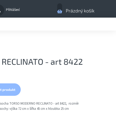
Nákupní
Přihlášení
Prázdný košík
košík
RECLINATO - art 8422
t produkt
 socha TORSO MODERNO RECLINATO - art 8422, rozměr
ochy: výška 72 cm x šířka 45 cm x hloubka 25 cm