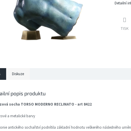
Detailní i
TISK
s
Diskuze
ailní popis produktu
zová socha TORSO MODERNO RECLINATO - art 8422
ové a metalické barvy
nie antického sochařství podnítila základní hodnotu veškerého následného umění.