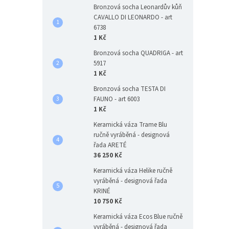
Bronzová socha Leonardův kůň
CAVALLO DI LEONARDO - art
6738
1 Kč
Bronzová socha QUADRIGA - art
5917
1 Kč
Bronzová socha TESTA DI
FAUNO - art 6003
1 Kč
Keramická váza Trame Blu
ručně vyráběná - designová
řada ARETÉ
36 250 Kč
Keramická váza Helike ručně
vyráběná - designová řada
KRINÉ
10 750 Kč
Keramická váza Ecos Blue ručně
vyráběná - designová řada