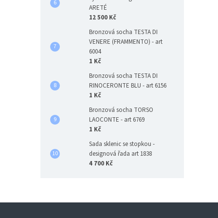
ARETÉ
12 500 Kč
Bronzová socha TESTA DI
VENERE (FRAMMENTO) - art
6004
1 Kč
Bronzová socha TESTA DI
RINOCERONTE BLU - art 6156
1 Kč
Bronzová socha TORSO
LAOCONTE - art 6769
1 Kč
Sada sklenic se stopkou -
designová řada art 1838
4 700 Kč