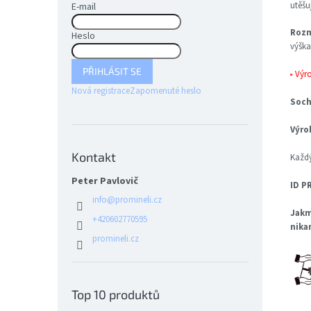
utěšu
E-mail
Rozm
Heslo
výška
PŘIHLÁSIT SE
▸ Výr
Nová registrace
Zapomenuté heslo
Soch
Výro
Kontakt
Každý
Peter Pavlovič
ID P
info
@
promineli.cz
Jakm
+420602770595
nika
promineli.cz
Top 10 produktů