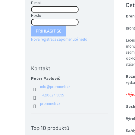
E-mail
Det
Heslo
Bron
Bron
PŘIHLÁSIT SE
Nová registrace
Zapomenuté heslo
Leona
monum
sedm 
odklo
stále
Kontakt
Rozm
Peter Pavlovič
výška
info
@
promineli.cz
▸ Výr
+420602770595
promineli.cz
Soch
Výro
Top 10 produktů
Každý