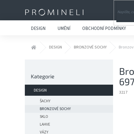
Přejít
na
obsah
DESIGN
UMĚNÍ
OBCHODNÍ PODMÍNKY
Domů
DESIGN
BRONZOVÉ SOCHY
Bronzov
P
Bro
o
Přeskočit
s
Kategorie
kategorie
69
t
r
DESIGN
3217
a
n
ŠACHY
n
BRONZOVÉ SOCHY
í
SKLO
p
LAHVE
a
VÁZY