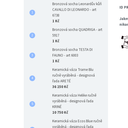
Bronzová socha Leonardův kůň
ID P
CAVALLO DI LEONARDO - art
6738
Jakm
1 Kč
nika
Bronzová socha QUADRIGA - art
5917
1 Kč
Bronzová socha TESTA DI
FAUNO - art 6003
1 Kč
Keramická váza Trame Blu
ručně vyráběná - designová
řada ARETÉ
36 250 Kč
Keramická váza Helike ručně
vyráběná - designová řada
KRINÉ
10 750 Kč
Keramická váza Ecos Blue ručně
vyráběná - designová řada