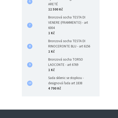
ARETÉ
12 500 Kč
Bronzová socha TESTA DI
VENERE (FRAMMENTO) - art
6004
1 Kč
Bronzová socha TESTA DI
RINOCERONTE BLU - art 6156
1 Kč
Bronzová socha TORSO
LAOCONTE - art 6769
1 Kč
Sada sklenic se stopkou -
designová řada art 1838
4 700 Kč