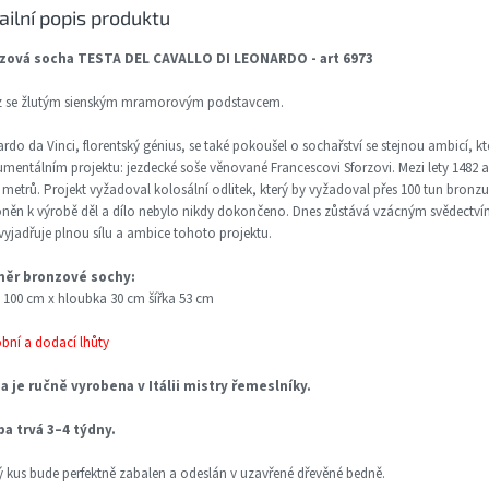
ailní popis produktu
zová socha TESTA DEL CAVALLO DI LEONARDO - art 6973
z se žlutým sienským mramorovým podstavcem.
rdo da Vinci, florentský génius, se také pokoušel o sochařství se stejnou ambicí, kt
entálním projektu: jezdecké soše věnované Francescovi Sforzovi. Mezi lety 1482 a 
metrů. Projekt vyžadoval kolosální odlitek, který by vyžadoval přes 100 tun bronz
něn k výrobě děl a dílo nebylo nikdy dokončeno. Dnes zůstává vzácným svědectv
 vyjadřuje plnou sílu a ambice tohoto projektu.
ěr bronzové sochy:
 100 cm x hloubka 30 cm šířka 53 cm
obní a dodací lhůty
a je ručně vyrobena v Itálii mistry řemeslníky.
ba trvá 3–4 týdny.
 kus bude perfektně zabalen a odeslán v uzavřené dřevěné bedně.