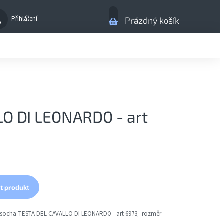
Nákupní
Přihlášení
Prázdný košík
košík
O DI LEONARDO - art
t produkt
socha TESTA DEL CAVALLO DI LEONARDO - art 6973, rozměr