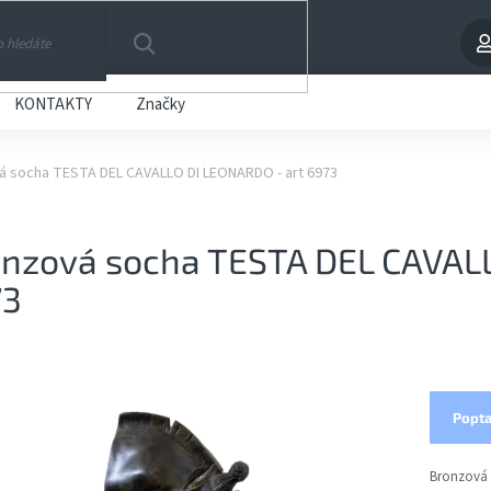
HLEDAT
KONTAKTY
Značky
á socha TESTA DEL CAVALLO DI LEONARDO - art 6973
nzová socha TESTA DEL CAVALL
73
Popta
Bronzová 