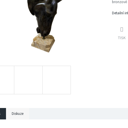
bronzové 
Detailní i
TISK
s
Diskuze