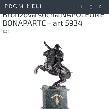
Přejít
NÁKUP
na
obsah
KOŠÍK
Bronzová socha NAPOLEONE
BONAPARTE - art 5934
3154