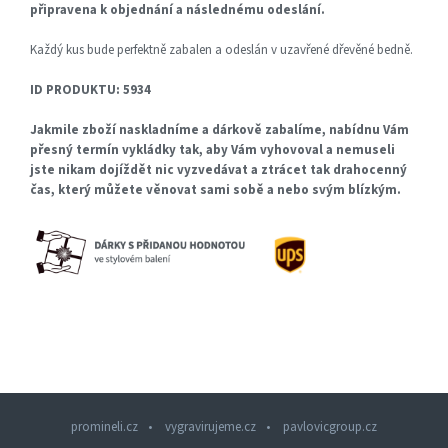
připravena k objednání a následnému odeslání.
Každý kus bude perfektně zabalen a odeslán v uzavřené dřevěné bedně.
ID PRODUKTU: 5934
Jakmile zboží naskladníme a dárkově zabalíme, nabídnu Vám
přesný termín vykládky tak, aby Vám vyhovoval a nemuseli
jste nikam dojíždět nic vyzvedávat a ztrácet tak drahocenný
čas, který můžete věnovat sami sobě a nebo svým blízkým.
promineli.cz
vygravirujeme.cz
pavlovicgroup.cz