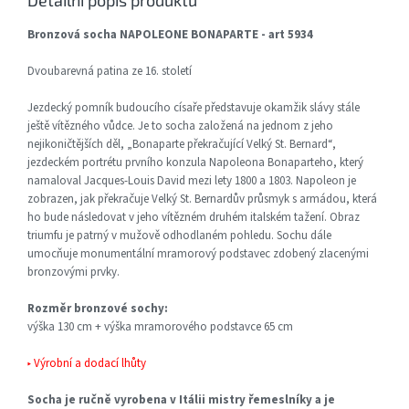
Detailní popis produktu
Bronzová socha NAPOLEONE BONAPARTE - art 5934
Dvoubarevná patina ze 16. století
Jezdecký pomník budoucího císaře představuje okamžik slávy stále
ještě vítězného vůdce. Je to socha založená na jednom z jeho
nejikoničtějších děl, „Bonaparte překračující Velký St. Bernard“,
jezdeckém portrétu prvního konzula Napoleona Bonaparteho, který
namaloval Jacques-Louis David mezi lety 1800 a 1803. Napoleon je
zobrazen, jak překračuje Velký St. Bernardův průsmyk s armádou, která
ho bude následovat v jeho vítězném druhém italském tažení. Obraz
triumfu je patrný v mužově odhodlaném pohledu. Sochu dále
umocňuje monumentální mramorový podstavec zdobený zlacenými
bronzovými prvky.
Rozměr bronzové sochy:
výška 130 cm + výška mramorového podstavce 65 cm
▸ Výrobní a dodací lhůty
Socha je ručně vyrobena v Itálii mistry řemeslníky a je