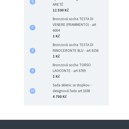
ARETÉ
12 500 Kč
Bronzová socha TESTA DI
VENERE (FRAMMENTO) - art
6004
1 Kč
Bronzová socha TESTA DI
RINOCERONTE BLU - art 6156
1 Kč
Bronzová socha TORSO
LAOCONTE - art 6769
1 Kč
Sada sklenic se stopkou -
designová řada art 1838
4 700 Kč