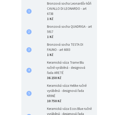
Bronzová socha Leonardův kůň
CAVALLO DI LEONARDO - art
6738
1 Kč
Bronzová socha QUADRIGA - art
5917
1 Kč
Bronzová socha TESTA DI
FAUNO - art 6003
1 Kč
Keramická váza Trame Blu
ručně vyráběná - designová
řada ARETÉ
36 250 Kč
Keramická váza Helike ručně
vyráběná - designová řada
KRINÉ
10 750 Kč
Keramická váza Ecos Blue ručně
vyráběná - designová řada