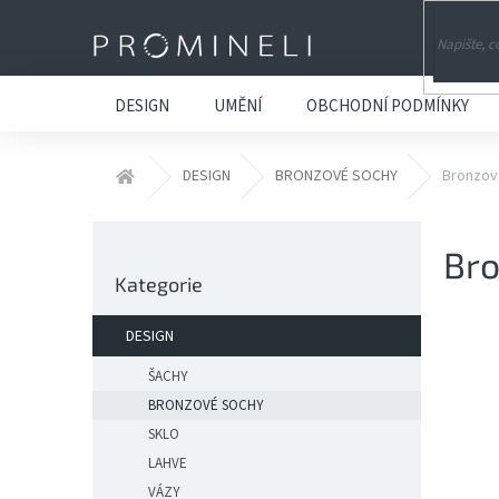
Přejít
na
obsah
DESIGN
UMĚNÍ
OBCHODNÍ PODMÍNKY
Domů
DESIGN
BRONZOVÉ SOCHY
Bronzov
P
Bro
o
Přeskočit
s
Kategorie
kategorie
t
r
DESIGN
a
n
ŠACHY
n
BRONZOVÉ SOCHY
í
SKLO
p
LAHVE
a
VÁZY