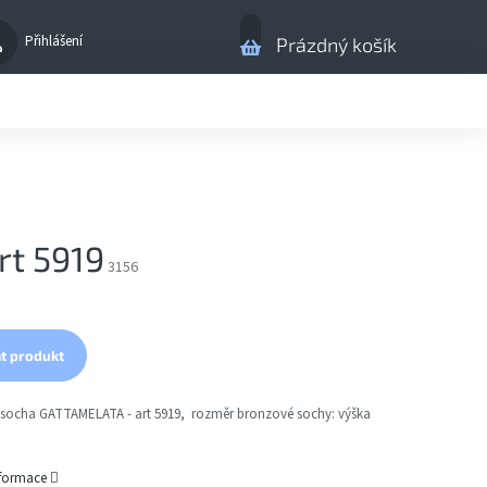
Nákupní
Přihlášení
Prázdný košík
košík
t 5919
3156
t produkt
socha GATTAMELATA - art 5919, rozměr bronzové sochy: výška
nformace