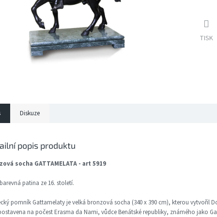
TISK
s
Diskuze
ailní popis produktu
zová socha GATTAMELATA - art 5919
arevná patina ze 16. století.
cký pomník Gattamelaty je velká bronzová socha (340 x 390 cm), kterou vytvořil D
postavena na počest Erasma da Narni, vůdce Benátské republiky, známého jako Gatt