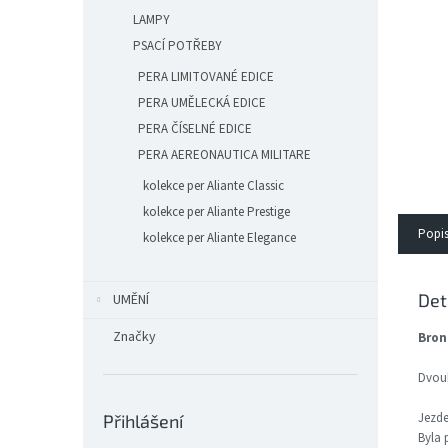
n
LAMPY
e
l
PSACÍ POTŘEBY
PERA LIMITOVANÉ EDICE
PERA UMĚLECKÁ EDICE
PERA ČÍSELNÉ EDICE
PERA AEREONAUTICA MILITARE
kolekce per Aliante Classic
kolekce per Aliante Prestige
Popi
kolekce per Aliante Elegance
Det
UMĚNÍ
Značky
Bron
Dvoub
Jezde
Přihlášení
Byla 