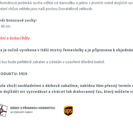
formátová jezdecká socha odlitá od starověku a jedno z prvních volně stojících s
zní chůze velitele jsou naší poctou Donatellově velikosti.
ěr bronzové sochy:
 60 cm
obní a dodací lhůty
a je ručně vyrobena v Itálii mistry řemeslníky a je připravena k objedná
 kus bude perfektně zabalen a odeslán v uzavřené dřevěné bedně.
RODUKTU: 5919
ile zboží naskladníme a dárkově zabalíme, nabídnu Vám přesný termín v
m dojíždět nic vyzvedávat a ztrácet tak drahocenný čas, který můžete 