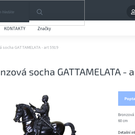
HLEDAT
KONTAKTY
Značky
á socha GATTAMELATA - art 5919
nzová socha GATTAMELATA - ar
Popta
Bronzová 
60 cm
Detailní i