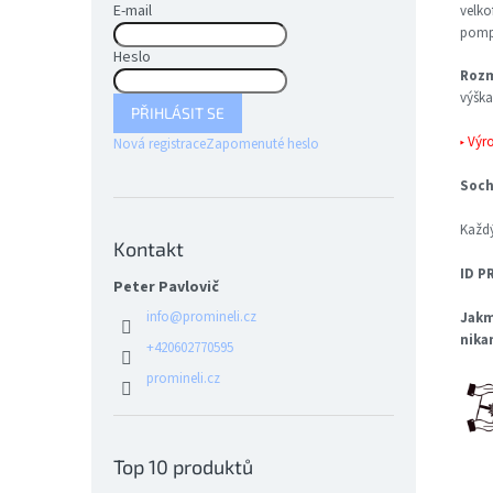
E-mail
velko
pompé
Heslo
Rozm
výška
PŘIHLÁSIT SE
▸ Výr
Nová registrace
Zapomenuté heslo
Soch
Každý
Kontakt
ID P
Peter Pavlovič
info
@
promineli.cz
Jakm
nika
+420602770595
promineli.cz
Top 10 produktů