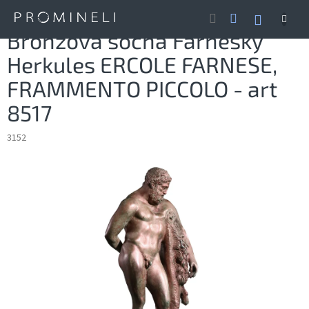
Přejít
NÁKUP
na
obsah
KOŠÍK
Bronzová socha Farneský
Herkules ERCOLE FARNESE,
FRAMMENTO PICCOLO - art
8517
3152