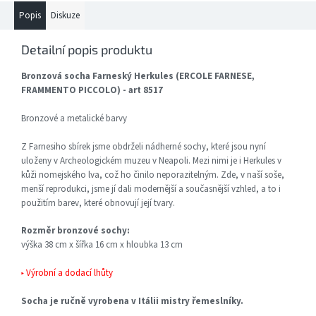
Popis
Diskuze
Detailní popis produktu
Bronzová socha Farneský Herkules (ERCOLE FARNESE,
FRAMMENTO PICCOLO) - art 8517
Bronzové a metalické barvy
Z Farnesiho sbírek jsme obdrželi nádherné sochy, které jsou nyní
uloženy v Archeologickém muzeu v Neapoli. Mezi nimi je i Herkules v
kůži nomejského lva, což ho činilo neporazitelným. Zde, v naší soše,
menší reprodukci, jsme jí dali modernější a současnější vzhled, a to i
použitím barev, které obnovují její tvary.
Rozměr bronzové sochy:
výška 38 cm x šířka 16 cm x hloubka 13 cm
▸ Výrobní a dodací lhůty
Socha je ručně vyrobena v Itálii mistry řemeslníky.