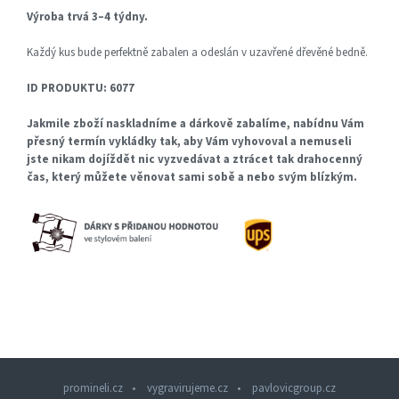
Výroba trvá 3–4 týdny.
Každý kus bude perfektně zabalen a odeslán v uzavřené dřevěné bedně.
ID PRODUKTU: 6077
Jakmile zboží naskladníme a dárkově zabalíme, nabídnu Vám
přesný termín vykládky tak, aby Vám vyhovoval a nemuseli
jste nikam dojíždět nic vyzvedávat a ztrácet tak drahocenný
čas, který můžete věnovat sami sobě a nebo svým blízkým.
promineli.cz
vygravirujeme.cz
pavlovicgroup.cz