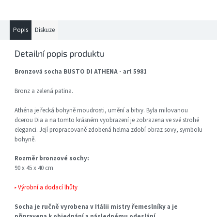
Popis
Diskuze
Detailní popis produktu
Bronzová socha BUSTO DI ATHENA - art 5981
Bronz a zelená patina.
Athéna je řecká bohyně moudrosti, umění a bitvy. Byla milovanou
dcerou Dia a na tomto krásném vyobrazení je zobrazena ve své strohé
eleganci. Její propracovaně zdobená helma zdobí obraz sovy, symbolu
bohyně.
Rozměr bronzové sochy:
90 x 45 x 40 cm
▸ Výrobní a dodací lhůty
Socha je ručně vyrobena v Itálii mistry řemeslníky a je
připravena k objednání a následnému odeslání.