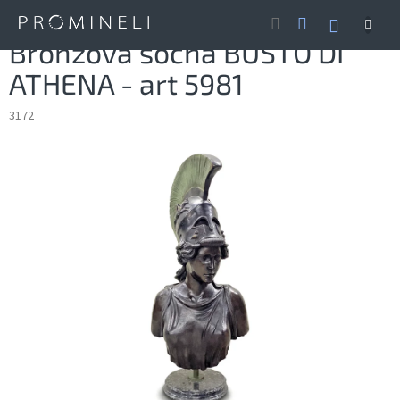
Přejít
NÁKUP
na
obsah
KOŠÍK
Bronzová socha BUSTO DI
ATHENA - art 5981
3172