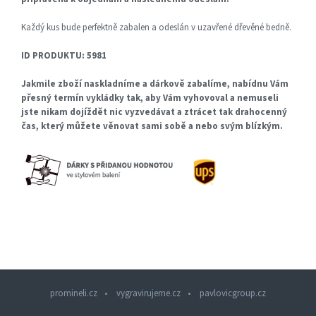
Každý kus bude perfektně zabalen a odeslán v uzavřené dřevěné bedně.
ID PRODUKTU: 5981
Jakmile zboží naskladníme a dárkově zabalíme, nabídnu Vám
přesný termín vykládky tak, aby Vám vyhovoval a nemuseli
jste nikam dojíždět nic vyzvedávat a ztrácet tak drahocenný
čas, který můžete věnovat sami sobě a nebo svým blízkým.
promineli.cz
vygravirujeme.cz
pavlovicgroup.cz