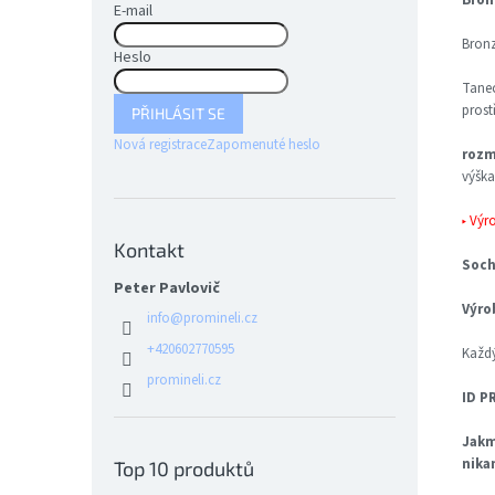
E-mail
Bronz
Heslo
Tanec
prost
PŘIHLÁSIT SE
Nová registrace
Zapomenuté heslo
rozm
výška
▸ Výr
Kontakt
Soch
Peter Pavlovič
Výro
info
@
promineli.cz
+420602770595
Každý
promineli.cz
ID P
Jakm
nika
Top 10 produktů