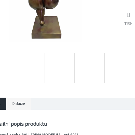
TISK
s
Diskuze
ailní popis produktu
zová socha BALLERINA MODERNA - art 6061