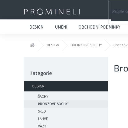
Přejít
na
obsah
DESIGN
UMĚNÍ
OBCHODNÍ PODMÍNKY
Domů
DESIGN
BRONZOVÉ SOCHY
Bronzov
P
Bro
o
Přeskočit
s
Kategorie
kategorie
t
r
DESIGN
a
n
ŠACHY
n
BRONZOVÉ SOCHY
í
SKLO
p
LAHVE
a
VÁZY