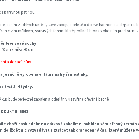
 s barevnou patinou.
 je jedním z lidských umění, které zapojuje celé tělo do své harmonie a elegance
řednictvím měkkých, souvislých forem, které prolínají bronz s okolním prostorem v
ěr bronzové sochy:
 78 cm x šířka 30 cm
obní a dodací lhůty
a je ručně vyrobena v Itálii mistry řemeslníky.
ba trvá 3–4 týdny.
 kus bude perfektně zabalen a odeslán v uzavřené dřevěné bedně.
RODUKTU: 6061
ile zboží naskladníme a dárkově zabalíme, nabídnu Vám přesný termín v
m dojíždět nic vyzvedávat a ztrácet tak drahocenný čas, který můžete 