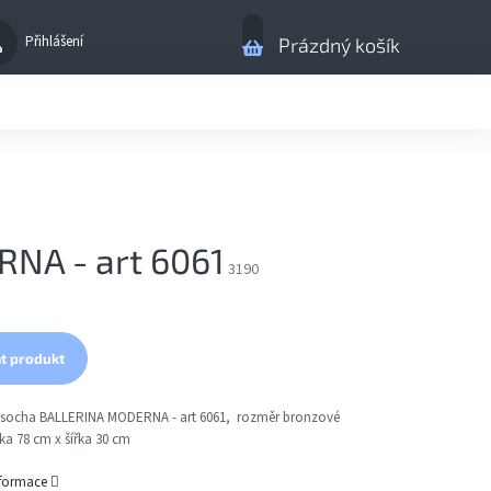
Nákupní
Přihlášení
Prázdný košík
košík
NA - art 6061
3190
t produkt
socha BALLERINA MODERNA - art 6061, rozměr bronzové
ka 78 cm x šířka 30 cm
nformace