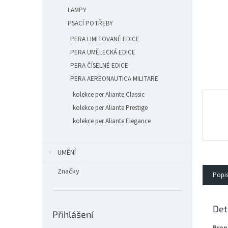
n
LAMPY
e
l
PSACÍ POTŘEBY
PERA LIMITOVANÉ EDICE
PERA UMĚLECKÁ EDICE
PERA ČÍSELNÉ EDICE
PERA AEREONAUTICA MILITARE
kolekce per Aliante Classic
kolekce per Aliante Prestige
kolekce per Aliante Elegance
UMĚNÍ
Značky
Popi
Det
Přihlášení
Bron