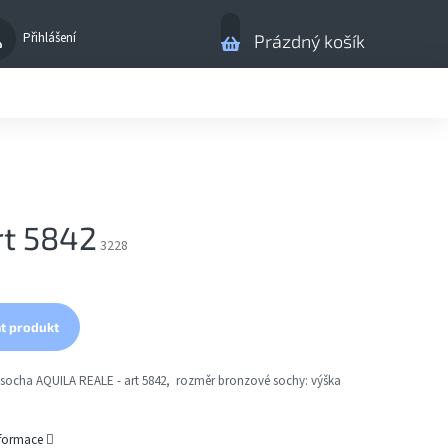
Nákupní
Přihlášení
Prázdný košík
košík
rt 5842
3228
t produkt
socha AQUILA REALE - art 5842, rozměr bronzové sochy:
výška
nformace