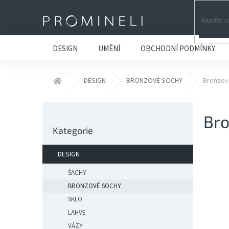
Přejít
na
obsah
DESIGN
UMĚNÍ
OBCHODNÍ PODMÍNKY
Domů
DESIGN
BRONZOVÉ SOCHY
Bronzová
P
Bro
o
Přeskočit
s
Kategorie
kategorie
t
r
DESIGN
a
n
ŠACHY
n
BRONZOVÉ SOCHY
í
SKLO
p
LAHVE
a
VÁZY