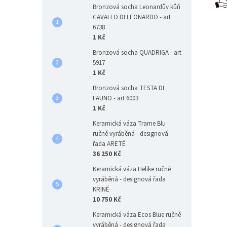
Bronzová socha Leonardův kůň
CAVALLO DI LEONARDO - art
6738
1 Kč
Bronzová socha QUADRIGA - art
5917
1 Kč
Bronzová socha TESTA DI
FAUNO - art 6003
1 Kč
Keramická váza Trame Blu
ručně vyráběná - designová
řada ARETÉ
36 250 Kč
Keramická váza Helike ručně
vyráběná - designová řada
KRINÉ
10 750 Kč
Keramická váza Ecos Blue ručně
vyráběná - designová řada