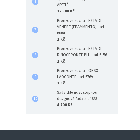
ARETÉ
12 500 Kč
Bronzová socha TESTA DI
VENERE (FRAMMENTO) - art
6004
1 Kč
Bronzová socha TESTA DI
RINOCERONTE BLU - art 6156
1 Kč
Bronzová socha TORSO
LAOCONTE - art 6769
1 Kč
Sada sklenic se stopkou -
designová řada art 1838
4 700 Kč