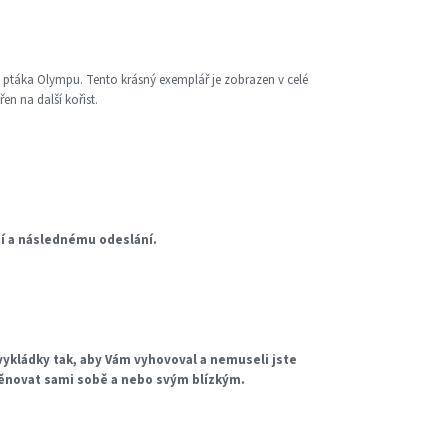
o ptáka Olympu. Tento krásný exemplář je zobrazen v celé
en na další kořist.
ní a následnému odeslání.
ykládky tak, aby Vám vyhovoval a nemuseli jste
věnovat sami sobě a nebo svým blízkým.