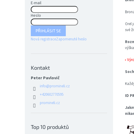
E-mail
Bronz
Heslo
Orel 
své ž
PŘIHLÁSIT SE
Nová registrace
Zapomenuté heslo
Rozm
výška
▸ Výr
Kontakt
Soch
Peter Pavlovič
Každý
info
@
promineli.cz
+420602770595
ID P
promineli.cz
Jakm
nika
Top 10 produktů