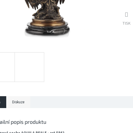
TISK
s
Diskuze
ailní popis produktu
zová socha AQUILA REALE - art 5842