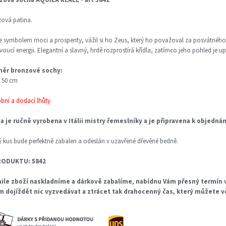
ová patina.
je symbolem moci a prosperity, vážil si ho Zeus, který ho považoval za posvátnéh
ivoucí energii. Elegantní a slavný, hrdě rozprostírá křídla, zatímco jeho pohled je upř
ěr bronzové sochy:
 50 cm
obní a dodací lhůty
a je ručně vyrobena v Itálii mistry řemeslníky a je připravena k objedná
 kus bude perfektně zabalen a odeslán v uzavřené dřevěné bedně.
RODUKTU: 5842
ile zboží naskladníme a dárkově zabalíme, nabídnu Vám přesný termín v
m dojíždět nic vyzvedávat a ztrácet tak drahocenný čas, který můžete 